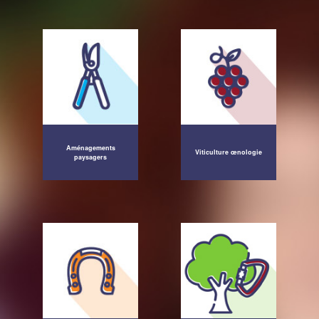
Aménagements
Viticulture œnologie
paysagers