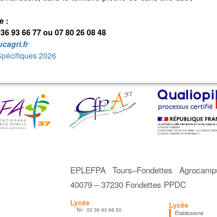
e :
2 36 93 66 77 ou 07 80 26 08 48
agri.fr
Spécifiques 2026
EPLEFPA Tours–Fondettes Agrocam
40079 – 37230 Fondettes PPDC
Lycée
Lycée
Tel :
02 36 93 66 50
Établisseme