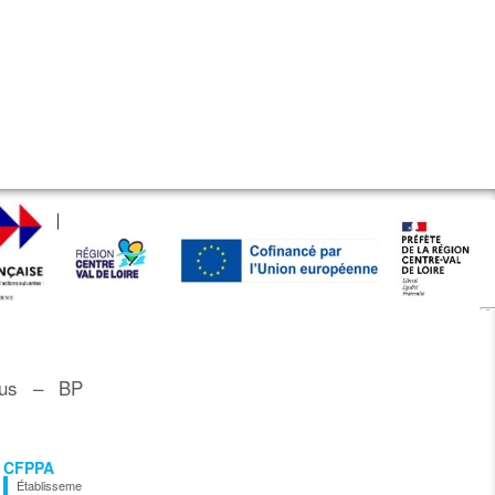
pus – BP
CFPPA
Établisseme