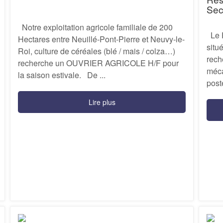
Sec
Notre exploitation agricole familiale de 200
Le F
Hectares entre Neuillé-Pont-Pierre et Neuvy-le-
situ
Roi, culture de céréales (blé / mais / colza…)
rech
recherche un OUVRIER AGRICOLE H/F pour
méca
la saison estivale. De ...
post
Lire plus