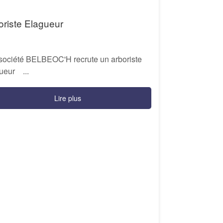
oriste Elagueur
ociété BELBEOC'H recrute un arboriste
ueur ...
Lire plus