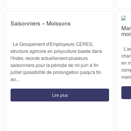
Saisonniers – Moissons
Mar
moi
Le Groupement d'Employeurs CERES,
L’as
structure agricole en polyculture basée dans
chan
l'Indre, recrute actuellement plusieurs
en m
saisonniers pour la période de mi-juin à fin
comp
juillet (possibilité de prolongation jusqu'à fin
mara
ao...
Lire plus