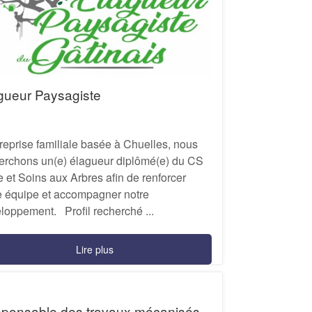
gueur Paysagiste
eprise familiale basée à Chuelles, nous
erchons un(e) élagueur diplômé(e) du CS
le et Soins aux Arbres afin de renforcer
e équipe et accompagner notre
loppement. Profil recherché ...
Lire plus
ponsable des travaux mécanisés –