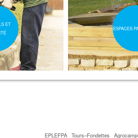
LS ET
ESPACES P
ITÉ
EPLEFPA Tours–Fondettes Agrocam