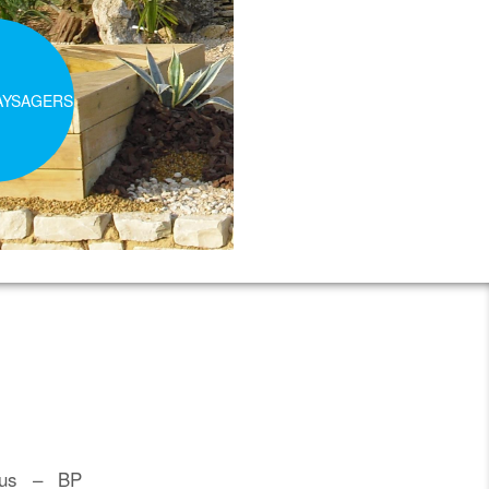
AYSAGERS
pus – BP