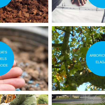
CATS
ARBORIC
UELS
ELAG
OCIDE