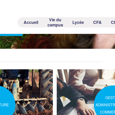
Vie du
Accueil
Lycée
CFA
C
ES
campus
GEST
TURE
ADMINISTR
COMMER