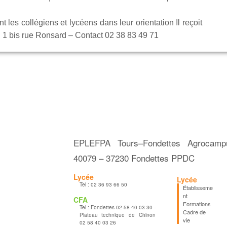
es collégiens et lycéens dans leur orientation Il reçoit
u 1 bis rue Ronsard – Contact 02 38 83 49 71
EPLEFPA Tours–Fondettes Agrocam
40079 – 37230 Fondettes PPDC
Lycée
Lycée
Tel :
02 36 93 66 50
Établisseme
nt
CFA
Formations
Tel :
Fondettes 02 58 40 03 30 -
Cadre de
Plateau technique de Chinon
vie
02 58 40 03 26