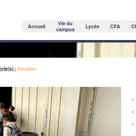
Vie du
Accueil
Lycée
CFA
C
la découverte des métiers du vin à C
campus
rie(s) :
Actualités