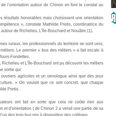
 de l’orientation autour de Chinon en font le constat au
des résultats honorables mais choisissent une orientation
mpétence », constate Mathilde Pretis, coordinatrice du
utour de Richelieu, L’Île-Bouchard et Nouâtre (1).
nes ruraux, les professionnels du territoire se sont unis,
étiers. Le premier « bus des métiers » a fait escale à
 Tours-Fondettes.
Richelieu et L’Île-Bouchard ont pu découvrir les métiers
ne sortie qui
 ouvriers agricoles et un oenologue ainsi que des jeux
iculture. « On voulait que ce soit concret, que chaque
lde Pretis.
sateurs ont fait en sorte que cela ne coûte rien aux
n et d’orientation ( de Chinon 2 a versé une partie de sa
l’un des trois bus mis à disposition des collèges.