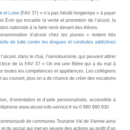
e et Loire
(FAV 37) « n’a pas hésité longtemps » à payer
oi Évin qui encadre la vente et promotion de l’alcool, la
ation nationale à la faire venir devant des élèves.
nsommation d’alcool chez les jeunes « restent très
ielle de lutte contre les drogues et conduites addictives
l’alcool, dans le chai, l’oenotourisme, qui peuvent attirer
ctrice de la FAV 37 « On est une filière qui a du mal à
pour toutes les compétences et appétences. Les collégiens
t au courant, plus on a de chance de créer des vocations
tion, d’orientation et d’aide personnalisée, accessible à
r téléphone www.alcool-info-service.fr ou 0 980 980 930
la communauté de communes Touraine Val de Vienne ainsi
 et du social qui met en oeuvre des actions au profit d’un