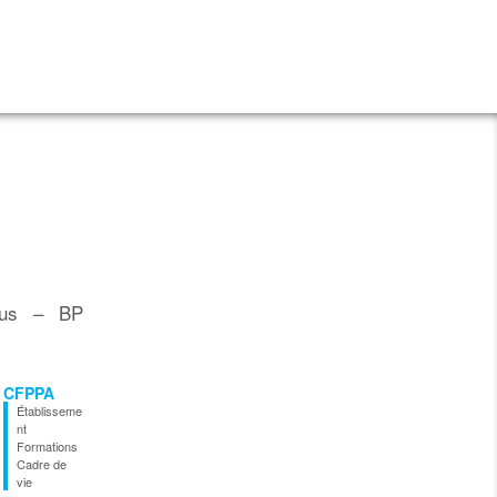
pus – BP
CFPPA
Établisseme
nt
Formations
Cadre de
vie