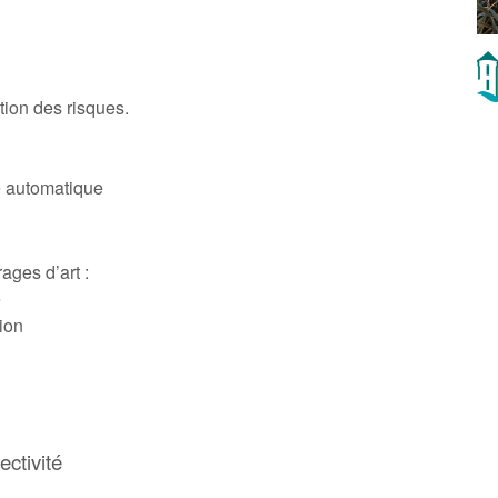
tion des risques.
e automatique
ages d’art :
e
ion
ectivité