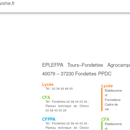
oine.fr
EPLEFPA Tours–Fondettes Agrocam
40079 – 37230 Fondettes PPDC
Lycée
Lycée
Tel :
02 36 93 66 50
Établisseme
nt
CFA
Formations
Tel :
Fondettes 02 58 40 03 30 -
Cadre de
Plateau technique de Chinon
vie
02 58 40 03 26
CFPPA
CFA
Tel :
Fondettes 02 58 40 03 30 -
Établisseme
Plateau technique de Chinon
nt