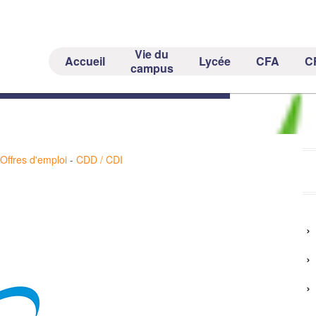
Vie du
Accueil
Lycée
CFA
C
aces Publics – Saisonnier
campus
Offres d'emploi
-
CDD / CDI