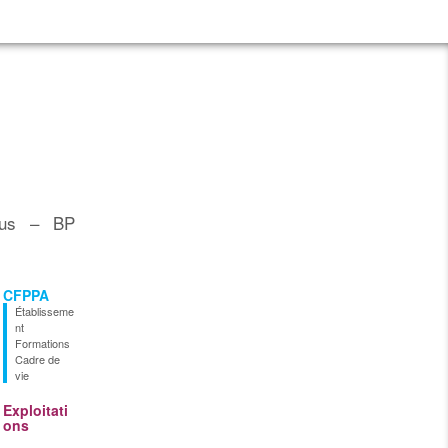
pus – BP
CFPPA
Établisseme
nt
Formations
Cadre de
vie
Exploitati
ons