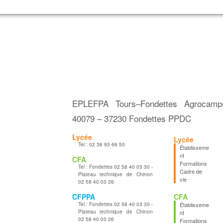
EPLEFPA Tours–Fondettes Agrocam
40079 – 37230 Fondettes PPDC
Lycée
Lycée
Tel :
02 36 93 66 50
Établisseme
nt
CFA
Formations
Tel :
Fondettes 02 58 40 03 30 -
Cadre de
Plateau technique de Chinon
vie
02 58 40 03 26
CFPPA
CFA
Tel :
Fondettes 02 58 40 03 30 -
Établisseme
Plateau technique de Chinon
nt
02 58 40 03 26
Formations