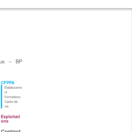
pus – BP
CFPPA
Établisseme
nt
Formations
Cadre de
vie
Exploitati
ons
Contact