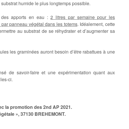
 substrat humide le plus longtemps possible.
ur des apports en eau :
2 litres par semaine pour les
s par panneau végétal dans les totems
. Idéalement, cette
ermettre au substrat de se réhydrater et d’augmenter sa
Seules les graminées auront besoin d’être rabattues à une
nsé de savoir-faire et une expérimentation quant aux
les-ci.
ec la promotion des 2nd AP 2021.
 Végétale », 37130 BREHEMONT.