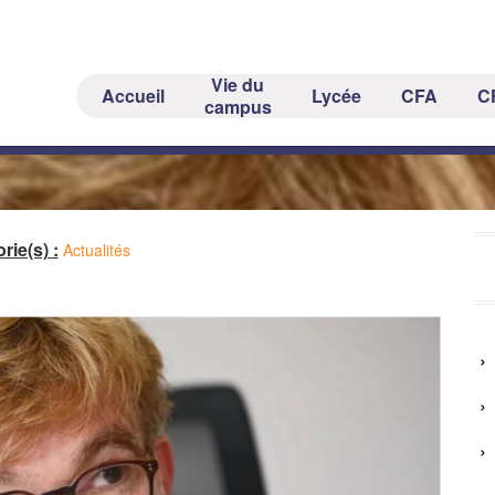
Vie du
Accueil
Lycée
CFA
C
re attendu ce lundi 9 janvier à l’agro
campus
rie(s) :
Actualités